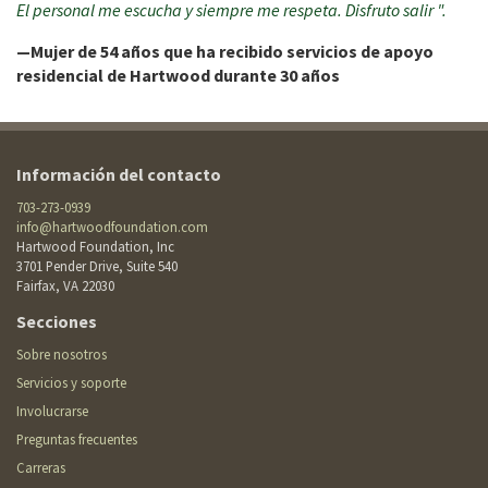
El personal me escucha y siempre me respeta. Disfruto salir ".
—Mujer de 54 años que ha recibido servicios de apoyo
residencial de Hartwood durante 30 años
Información del contacto
703-273-0939
info@hartwoodfoundation.com
Hartwood Foundation, Inc
3701 Pender Drive, Suite 540
Fairfax, VA 22030
Footer
Secciones
Site
Footer
Sobre nosotros
Menu
menu
Servicios y soporte
Involucrarse
Preguntas frecuentes
Carreras