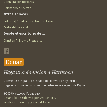
Contacta con nosotras
Calendario de eventos
Otros enlaces
Políticas | Condiciones | Mapa del sitio
Portal del personal
Desde el escritorio de ...
Christian A. Brown, Presidente
Enlaces
de
redes
Donar
Donar
sociales
Haga una donación a Hartwood
Conviértase en parte del equipo de Hartwood hoy mismo.
Haga una donación utilizando nuestro enlace seguro de PayPal.
©2026 Hartwood Foundation.
Desarrollo del sitio web por Vvodan, Inc.
Interfaz de usuario y gráfico del sitio